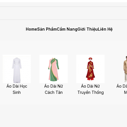
Home
Sản Phẩm
Cẩm Nang
Giới Thiệu
Liên Hệ
Áo Dài Học
Áo Dài Nữ
Áo Dài Nữ
Áo D
Sinh
Cách Tân
Truyền Thống
M