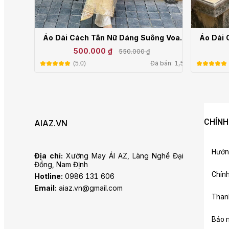
Áo Dài Cách Tân Nữ Dáng Suông Voan
Áo Dài 
Thêu Đào Hạc LD25-01
500.000 ₫
550.000 ₫
Đã bán: 1,5k
(5.0)
CHÍNH
AIAZ.VN
Hướn
Địa chỉ:
Xưởng May ÁI AZ, Làng Nghề Đại
Đồng, Nam Định
Chín
Hotline:
0986 131 606
Email:
aiaz.vn@gmail.com
Than
Bảo m