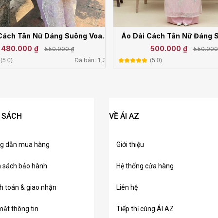
Cách Tân Nữ Dáng Suông Voan
Áo Dài Cách Tân Nữ Đáng 
Thêu Họa Tiết N25-03
Thêu Mặc Tết CT26
480.000 ₫
500.000 ₫
550.000 ₫
550.000
Đã bán: 1,3k
(5.0)
(5.0)
 SÁCH
VỀ ÁI AZ
g dẫn mua hàng
Giới thiệu
h sách bảo hành
Hệ thống cửa hàng
h toán & giao nhận
Liên hệ
ật thông tin
Tiếp thị cùng ÁI AZ