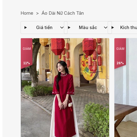
Home
>
Áo Dài Nữ Cách Tân
Giá tiền
Màu sắc
Kích th
GIẢM
GIẢM
11%
26%