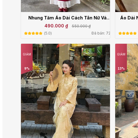
Nhung Tăm Áo Dài Cách Tân Nữ Váy
Áo Dài 
Dáng Suông TH04-2 Thêu Hoa Lá Thời
4 
490.000 ₫
550.000 ₫
Trang TH04-2
Đã bán: 720
(5.0)
GIẢM
GIẢM
9%
13%