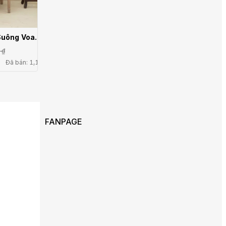
Suông Voan
-01
 ₫
Đã bán: 1,1k
FANPAGE