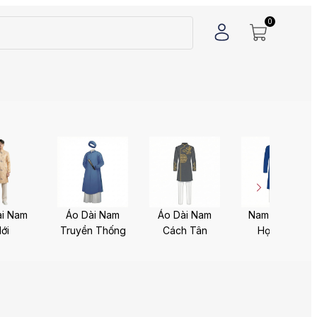
0
ài Nam
Áo Dài Nam
Áo Dài Nam
Nam Thêu -
ới
Truyền Thống
Cách Tân
Họa Tiết