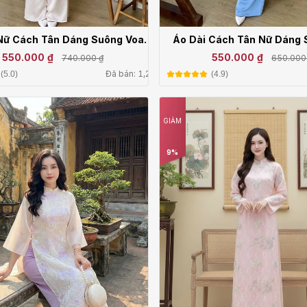
Nữ Cách Tân Dáng Suông Voan
Áo Dài Cách Tân Nữ Dáng
Tà Tay Dài Mặc Tết AT04
Tết Dự Tiệc 4 Tà Tay D
550.000 ₫
550.000 ₫
740.000 ₫
650.000
Đã bán: 1,2k
(5.0)
(4.9)
GIẢM
9%