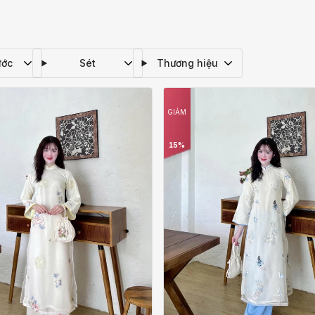
ước
Sét
Thương hiệu
GIẢM
15%