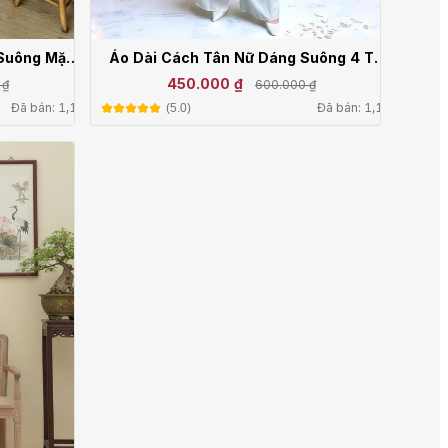
 Suông Mặc
Áo Dài Cách Tân Nữ Dáng Suông 4 Tà
ài KH20
Tay Ngắn Voan Thêu Mặc Tết Chụp Ảnh
450.000 ₫
 ₫
600.000 ₫
CT26-112
Đã bán: 1,1k
Đã bán: 1,1k
(5.0)