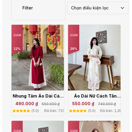
Filter
Chọn điều kiện lọc
GIẢM
GIẢM
11%
26%
Nhung Tăm Áo Dài Cách
Áo Dài Nữ Cách Tân
Tân Nữ Váy Dáng Suông
Dáng Suông Voan 4 Tà
490.000 ₫
550.000 ₫
550.000 ₫
740.000 ₫
TH04-2 Thêu Hoa Lá
Tay Dài Mặc Tết AT04
Đã bán: 720
Đã bán: 1,2k
(5.0)
(5.0)
Thời Trang TH04-2
GIẢM
GIẢM