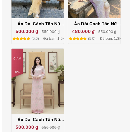
Áo Dài Cách Tân Nữ
Áo Dài Cách Tân Nữ
Dáng Suông Voan Thêu
Dáng Suông Voan Thêu
500.000 ₫
480.000 ₫
550.000 ₫
550.000 ₫
Đào Hạc LD25-01
Họa Tiết N25-03
Đã bán: 1,5k
Đã bán: 1,3k
(5.0)
(5.0)
GIẢM
9%
Áo Dài Cách Tân Nữ
Đáng Suông Voan Thêu
500.000 ₫
550.000 ₫