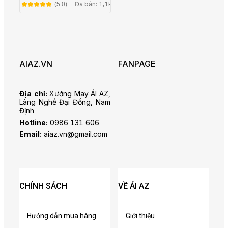
Mặc Tết CT26-01
Đã bán: 1,1k
(5.0)
AIAZ.VN
FANPAGE
Địa chỉ:
Xưởng May ÁI AZ,
Làng Nghề Đại Đồng, Nam
Định
Hotline:
0986 131 606
Email:
aiaz.vn@gmail.com
CHÍNH SÁCH
VỀ ÁI AZ
Hướng dẫn mua hàng
Giới thiệu