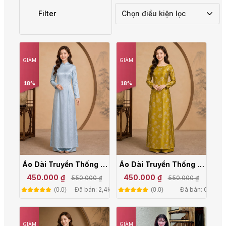
Filter
Chọn điều kiện lọc
GIẢM
GIẢM
18%
18%
Áo Dài Truyền Thống Nữ
Áo Dài Truyền Thống Nữ
Gấm Trúc Đào Thanh
Cổ Truyền Gấm Tơ Cao
450.000 ₫
450.000 ₫
550.000 ₫
550.000 ₫
Lịch Mặc Lễ, Tết, Chụp
Cấp Sang Trọng TT26-
Đã bán: 2,4k
Đã bán: 0
(0.0)
(0.0)
Ảnh TT26-03
02
GIẢM
GIẢM