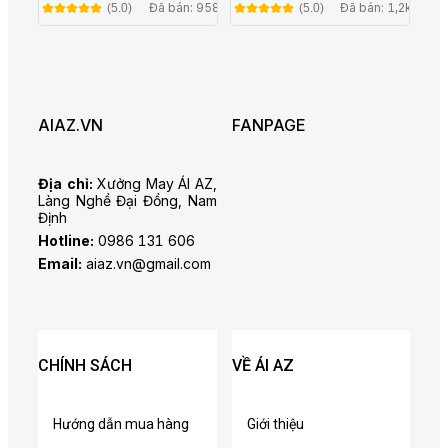
Bigsize TT25-01
Rêu - Có Bigsize TT25-
Đã bán: 958
Đã bán: 1,2k
(5.0)
(5.0)
02
AIAZ.VN
FANPAGE
Địa chỉ:
Xưởng May ÁI AZ,
Làng Nghề Đại Đồng, Nam
Định
Hotline:
0986 131 606
Email:
aiaz.vn@gmail.com
CHÍNH SÁCH
VỀ ÁI AZ
Hướng dẫn mua hàng
Giới thiệu